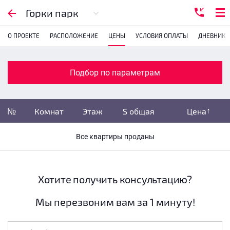
Подбор по параметрам
Горки парк
О ПРОЕКТЕ
РАСПОЛОЖЕНИЕ
ЦЕНЫ
УСЛОВИЯ ОПЛАТЫ
ДНЕВНИК 
Комнатность
с
1
2
3
4
Подбор по параметрам
Убрать забронированные
№
Комнат
Этаж
S общая
Цена
Убрать переуступки
Все квартиры проданы
Цена
не указана
S общая
не указана
Хотите получить консультацию?
Мы перезвоним вам за 1 минуту!
Этаж
все этажи