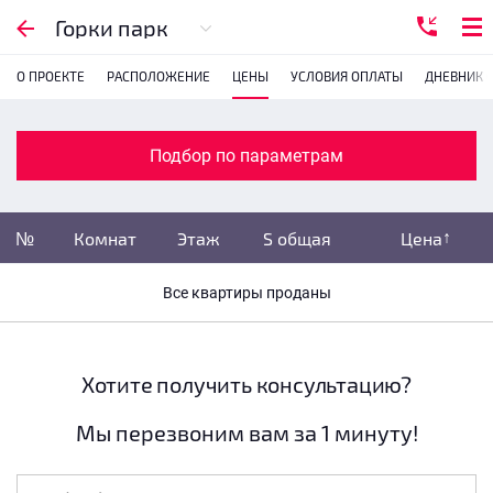
Подбор по параметрам
Горки парк
О ПРОЕКТЕ
РАСПОЛОЖЕНИЕ
ЦЕНЫ
УСЛОВИЯ ОПЛАТЫ
ДНЕВНИК 
Комнатность
с
1
2
3
4
Подбор по параметрам
Убрать забронированные
№
Комнат
Этаж
S общая
Цена
Убрать переуступки
Все квартиры проданы
Цена
не указана
S общая
не указана
Хотите получить консультацию?
Мы перезвоним вам за 1 минуту!
Этаж
все этажи