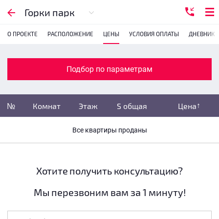
Подбор по параметрам
Горки парк
О ПРОЕКТЕ
РАСПОЛОЖЕНИЕ
ЦЕНЫ
УСЛОВИЯ ОПЛАТЫ
ДНЕВНИК 
Комнатность
с
1
2
3
4
Подбор по параметрам
Убрать забронированные
№
Комнат
Этаж
S общая
Цена
Убрать переуступки
Все квартиры проданы
Цена
не указана
S общая
не указана
Хотите получить консультацию?
Мы перезвоним вам за 1 минуту!
Этаж
все этажи