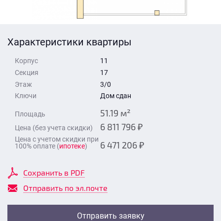
Стоимость квартиры
Время для звонка
Отправить
Характеристики квартиры
Свои средства
Корпус
11
Отправить
Секция
17
Этаж
3/0
Ключи
Дом сдан
Время для звонка
51.19 м²
Площадь
6 811 796 ₽
Цена (без учета скидки)
Цена с учетом скидки при
6 471 206 ₽
100% оплате (
ипотеке
)
Отправить
Сохранить в PDF
Отправить по эл.почте
Отправить заявку