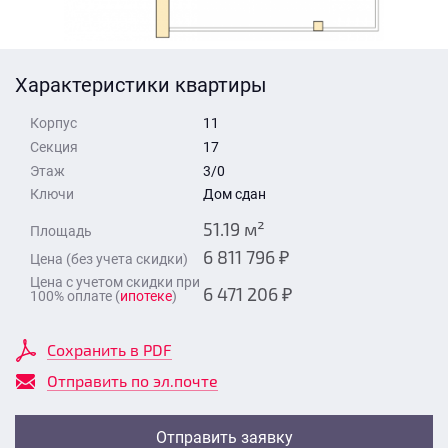
Стоимость квартиры
Время для звонка
Отправить
Характеристики квартиры
Свои средства
Корпус
11
Отправить
Секция
17
Этаж
3/0
Ключи
Дом сдан
Время для звонка
51.19 м²
Площадь
6 811 796 ₽
Цена (без учета скидки)
Цена с учетом скидки при
6 471 206 ₽
100% оплате (
ипотеке
)
Отправить
Сохранить в PDF
Отправить по эл.почте
Отправить заявку