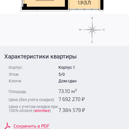
Стоимость квартиры
Время для звонка
Отправить
Свои средства
Отправить
Характеристики квартиры
Время для звонка
Корпус
Корпус 1
Этаж
5/0
Ключи
Дом сдан
73.10 м²
Площадь
7 692 270 ₽
Цена (без учета скидки)
Отправить
Цена с учетом скидки при
7 384 579 ₽
100% оплате (
ипотеке
)
Сохранить в PDF