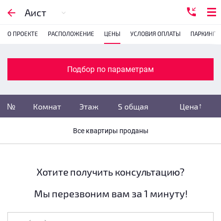
Подбор по параметрам
Аист
О ПРОЕКТЕ
РАСПОЛОЖЕНИЕ
ЦЕНЫ
УСЛОВИЯ ОПЛАТЫ
ПАРКИНГ
Комнатность
1
2
3
4
Подбор по параметрам
Убрать забронированные
№
Комнат
Этаж
S общая
Цена
Убрать переуступки
Все квартиры проданы
Цена
не указана
S общая
не указана
Хотите получить консультацию?
Мы перезвоним вам за 1 минуту!
Этаж
все этажи