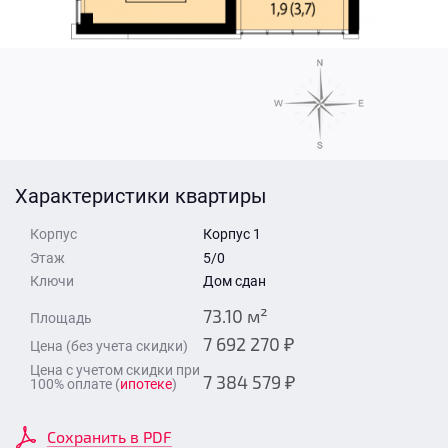
Стоимость квартиры
Время для звонка
Отправить
Свои средства
Отправить
Характеристики квартиры
Время для звонка
Корпус
Корпус 1
Этаж
5/0
Ключи
Дом сдан
73.10 м²
Площадь
7 692 270 ₽
Цена (без учета скидки)
Отправить
Цена с учетом скидки при
7 384 579 ₽
100% оплате (
ипотеке
)
Сохранить в PDF