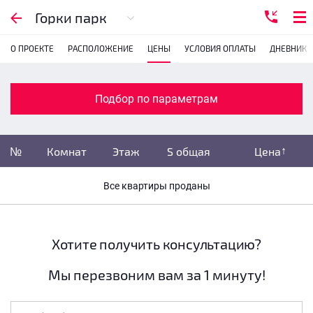
Подбор по параметрам
Горки парк
О ПРОЕКТЕ
РАСПОЛОЖЕНИЕ
ЦЕНЫ
УСЛОВИЯ ОПЛАТЫ
ДНЕВНИК 
Комнатность
с
1
2
3
4
Подбор по параметрам
Убрать забронированные
№
Комнат
Этаж
S общая
Цена
Убрать переуступки
Все квартиры проданы
Цена
не указана
S общая
не указана
Хотите получить консультацию?
Мы перезвоним вам за 1 минуту!
Этаж
все этажи