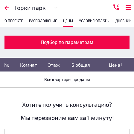
Подбор по параметрам
Горки парк
О ПРОЕКТЕ
РАСПОЛОЖЕНИЕ
ЦЕНЫ
УСЛОВИЯ ОПЛАТЫ
ДНЕВНИК 
Комнатность
с
1
2
3
4
Подбор по параметрам
Убрать забронированные
№
Комнат
Этаж
S общая
Цена
Убрать переуступки
Все квартиры проданы
Цена
не указана
S общая
не указана
Хотите получить консультацию?
Мы перезвоним вам за 1 минуту!
Этаж
все этажи