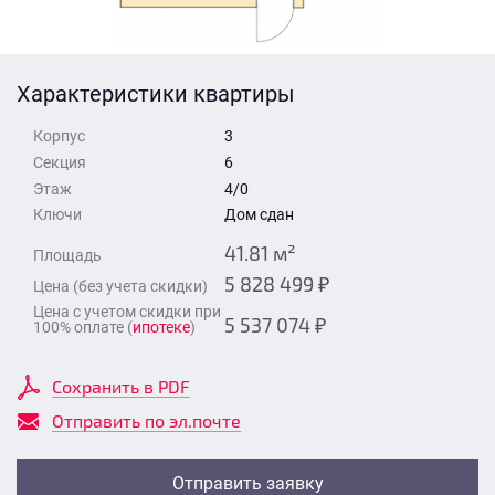
Стоимость квартиры
Время для звонка
Отправить
Характеристики квартиры
Свои средства
Корпус
3
Отправить
Секция
6
Этаж
4/0
Ключи
Дом сдан
Время для звонка
41.81 м²
Площадь
5 828 499 ₽
Цена (без учета скидки)
Цена с учетом скидки при
5 537 074 ₽
100% оплате (
ипотеке
)
Отправить
Сохранить в PDF
Отправить по эл.почте
Отправить заявку