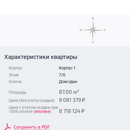
Стоимость квартиры
Время для звонка
Отправить
Свои средства
Отправить
Характеристики квартиры
Время для звонка
Корпус
Корпус 1
Этаж
7/0
Ключи
Дом сдан
87.00 м²
Площадь
9 081 379 ₽
Цена (без учета скидки)
Отправить
Цена с учетом скидки при
8 718 124 ₽
100% оплате (
ипотеке
)
Сохранить в PDF