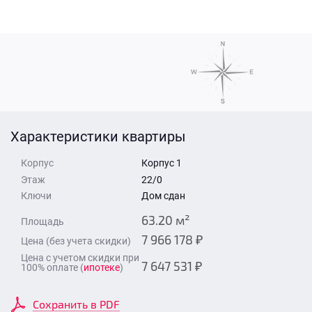
Стоимость квартиры
Время для звонка
Отправить
Свои средства
Отправить
Характеристики квартиры
Время для звонка
Корпус
Корпус 1
Этаж
22/0
Ключи
Дом сдан
63.20 м²
Площадь
7 966 178 ₽
Цена (без учета скидки)
Отправить
Цена с учетом скидки при
7 647 531 ₽
100% оплате (
ипотеке
)
Сохранить в PDF