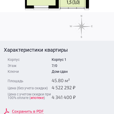
Стоимость квартиры
Время для звонка
Отправить
Свои средства
Отправить
Характеристики квартиры
Время для звонка
Корпус
Корпус 1
Этаж
7/0
Ключи
Дом сдан
45.80 м²
Площадь
4 522 292 ₽
Цена (без учета скидки)
Отправить
Цена с учетом скидки при
4 341 400 ₽
100% оплате (
ипотеке
)
Сохранить в PDF