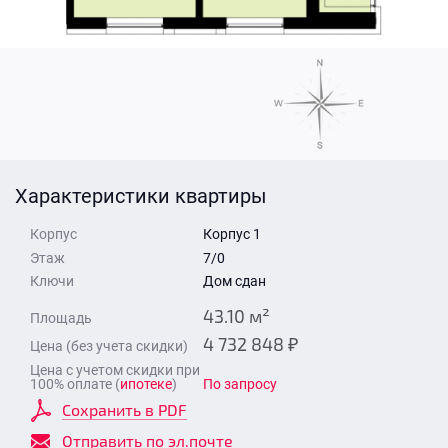
Стоимость квартиры
Время для звонка
Отправить
Свои средства
Отправить
Характеристики квартиры
Время для звонка
Корпус
Корпус 1
Этаж
7/0
Ключи
Дом сдан
43.10 м²
Площадь
4 732 848 ₽
Цена (без учета скидки)
Отправить
Цена с учетом скидки при
100% оплате (
ипотеке
)
По запросу
Сохранить в PDF
Отправить по эл.почте