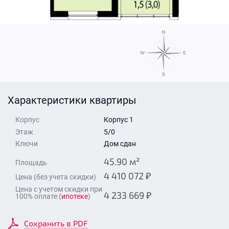
Стоимость квартиры
Время для звонка
Отправить
Свои средства
Отправить
Характеристики квартиры
Время для звонка
Корпус
Корпус 1
Этаж
5/0
Ключи
Дом сдан
45.90 м²
Площадь
4 410 072 ₽
Цена (без учета скидки)
Отправить
Цена с учетом скидки при
4 233 669 ₽
100% оплате (
ипотеке
)
Сохранить в PDF