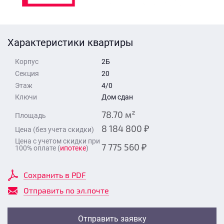
Стоимость квартиры
Время для звонка
Отправить
Характеристики квартиры
Свои средства
Корпус
2Б
Отправить
Секция
20
Этаж
4/0
Ключи
Дом сдан
Время для звонка
78.70 м²
Площадь
8 184 800 ₽
Цена (без учета скидки)
Цена с учетом скидки при
7 775 560 ₽
100% оплате (
ипотеке
)
Отправить
Сохранить в PDF
Отправить по эл.почте
Отправить заявку