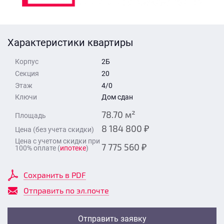
Стоимость квартиры
Время для звонка
Отправить
Характеристики квартиры
Свои средства
Корпус
2Б
Отправить
Секция
20
Этаж
4/0
Ключи
Дом сдан
Время для звонка
78.70 м²
Площадь
8 184 800 ₽
Цена (без учета скидки)
Цена с учетом скидки при
7 775 560 ₽
100% оплате (
ипотеке
)
Отправить
Сохранить в PDF
Отправить по эл.почте
Отправить заявку