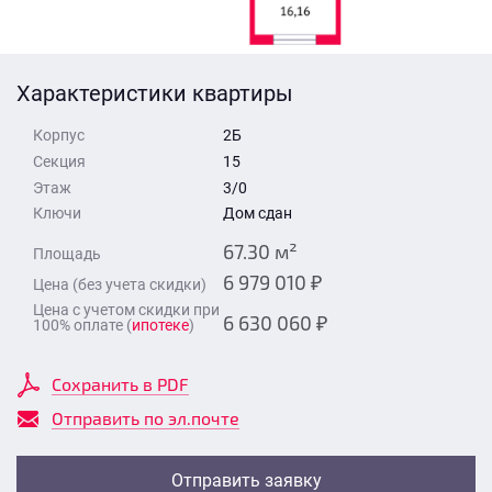
Стоимость квартиры
Время для звонка
Отправить
Характеристики квартиры
Свои средства
Корпус
2Б
Отправить
Секция
15
Этаж
3/0
Ключи
Дом сдан
Время для звонка
67.30 м²
Площадь
6 979 010 ₽
Цена (без учета скидки)
Цена с учетом скидки при
6 630 060 ₽
100% оплате (
ипотеке
)
Отправить
Сохранить в PDF
Отправить по эл.почте
Отправить заявку