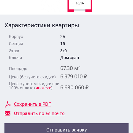
Стоимость квартиры
Время для звонка
Отправить
Характеристики квартиры
Свои средства
Корпус
2Б
Отправить
Секция
15
Этаж
3/0
Ключи
Дом сдан
Время для звонка
67.30 м²
Площадь
6 979 010 ₽
Цена (без учета скидки)
Цена с учетом скидки при
6 630 060 ₽
100% оплате (
ипотеке
)
Отправить
Сохранить в PDF
Отправить по эл.почте
Отправить заявку