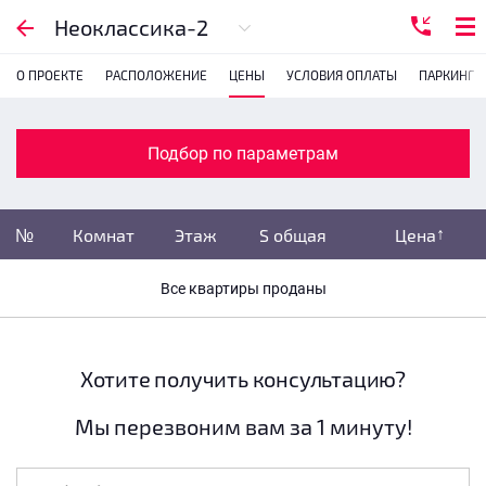
Подбор по параметрам
Неоклассика-2
О ПРОЕКТЕ
РАСПОЛОЖЕНИЕ
ЦЕНЫ
УСЛОВИЯ ОПЛАТЫ
ПАРКИНГ
Комнатность
с
1
2
3
4
Подбор по параметрам
Убрать забронированные
№
Комнат
Этаж
S общая
Цена
Убрать переуступки
Все квартиры проданы
Цена
не указана
S общая
не указана
Хотите получить консультацию?
Мы перезвоним вам за 1 минуту!
Этаж
все этажи