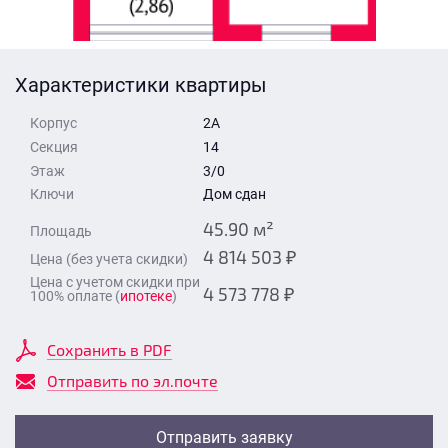
Стоимость квартиры
Время для звонка
Отправить
Характеристики квартиры
Свои средства
Корпус
2А
Отправить
Секция
14
Этаж
3/0
Ключи
Дом сдан
Время для звонка
45.90 м²
Площадь
4 814 503 ₽
Цена (без учета скидки)
Цена с учетом скидки при
4 573 778 ₽
100% оплате (
ипотеке
)
Отправить
Сохранить в PDF
Отправить по эл.почте
Отправить заявку