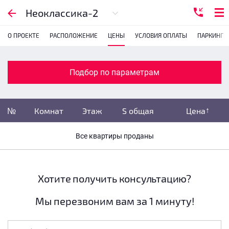
Подбор по параметрам
Неоклассика-2
О ПРОЕКТЕ
РАСПОЛОЖЕНИЕ
ЦЕНЫ
УСЛОВИЯ ОПЛАТЫ
ПАРКИНГ
Комнатность
с
1
2
3
4
Подбор по параметрам
Убрать забронированные
№
Комнат
Этаж
S общая
Цена
Убрать переуступки
Все квартиры проданы
Цена
не указана
S общая
не указана
Хотите получить консультацию?
Мы перезвоним вам за 1 минуту!
Этаж
все этажи