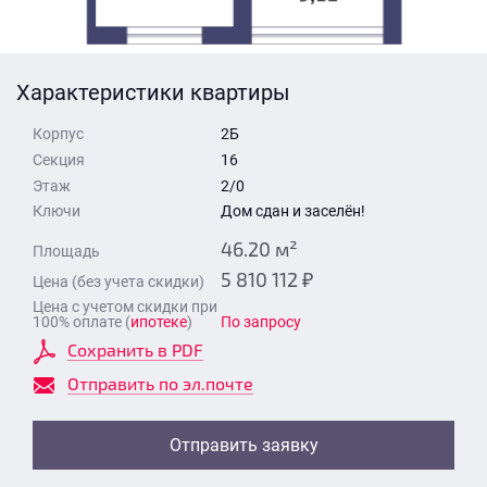
Стоимость квартиры
Время для звонка
Отправить
Характеристики квартиры
Свои средства
Корпус
2Б
Отправить
Секция
16
Этаж
2/0
Ключи
Дом сдан и заселён!
Время для звонка
46.20 м²
Площадь
5 810 112 ₽
Цена (без учета скидки)
Цена с учетом скидки при
100% оплате (
ипотеке
)
По запросу
Сохранить в PDF
Отправить
Отправить по эл.почте
Отправить заявку