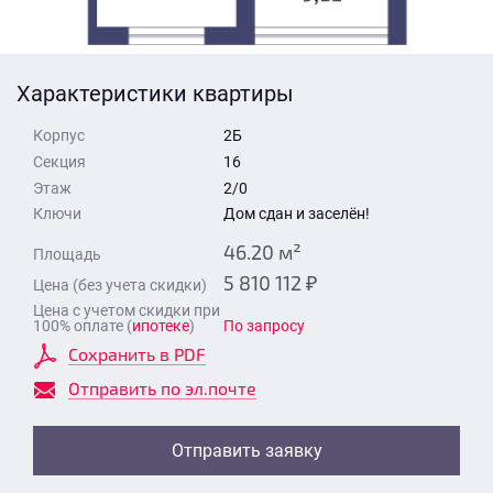
Стоимость квартиры
Время для звонка
Отправить
Характеристики квартиры
Свои средства
Корпус
2Б
Отправить
Секция
16
Этаж
2/0
Ключи
Дом сдан и заселён!
Время для звонка
46.20 м²
Площадь
5 810 112 ₽
Цена (без учета скидки)
Цена с учетом скидки при
100% оплате (
ипотеке
)
По запросу
Сохранить в PDF
Отправить
Отправить по эл.почте
Отправить заявку