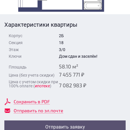
Стоимость квартиры
Время для звонка
Отправить
Характеристики квартиры
Свои средства
Корпус
2Б
Отправить
Секция
18
Этаж
3/0
Ключи
Дом сдан и заселён!
Время для звонка
58.10 м²
Площадь
7 455 771 ₽
Цена (без учета скидки)
Цена с учетом скидки при
7 082 983 ₽
100% оплате (
ипотеке
)
Отправить
Сохранить в PDF
Отправить по эл.почте
Отправить заявку