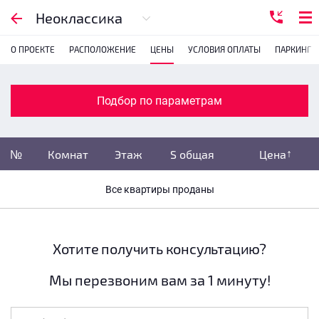
Подбор по параметрам
Неоклассика
О ПРОЕКТЕ
РАСПОЛОЖЕНИЕ
ЦЕНЫ
УСЛОВИЯ ОПЛАТЫ
ПАРКИНГ
Комнатность
с
1
2
3
4
Подбор по параметрам
Убрать забронированные
№
Комнат
Этаж
S общая
Цена
Убрать переуступки
Все квартиры проданы
Цена
не указана
S общая
не указана
Хотите получить консультацию?
Мы перезвоним вам за 1 минуту!
Этаж
все этажи