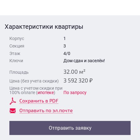
Стоимость квартиры
Время для звонка
Отправить
Характеристики квартиры
Свои средства
Корпус
1
Отправить
Секция
3
Этаж
4/0
Ключи
Дом сдан и заселён!
Время для звонка
32.00 м²
Площадь
3 592 320 ₽
Цена (без учета скидки)
Цена с учетом скидки при
100% оплате (
ипотеке
)
По запросу
Сохранить в PDF
Отправить
Отправить по эл.почте
Отправить заявку