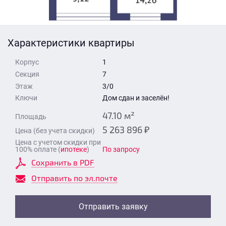
Стоимость квартиры
Время для звонка
Отправить
Характеристики квартиры
Свои средства
Корпус
1
Отправить
Секция
7
Этаж
3/0
Ключи
Дом сдан и заселён!
Время для звонка
47.10 м²
Площадь
5 263 896 ₽
Цена (без учета скидки)
Цена с учетом скидки при
100% оплате (
ипотеке
)
По запросу
Сохранить в PDF
Отправить
Отправить по эл.почте
Отправить заявку