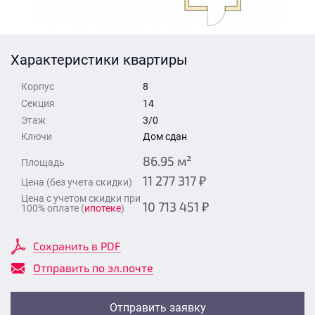
Стоимость квартиры
Время для звонка
Отправить
Характеристики квартиры
Свои средства
Корпус
8
Отправить
Секция
14
Этаж
3/0
Ключи
Дом сдан
Время для звонка
86.95 м²
Площадь
11 277 317 ₽
Цена (без учета скидки)
Цена с учетом скидки при
10 713 451 ₽
100% оплате (
ипотеке
)
Отправить
Сохранить в PDF
Отправить по эл.почте
Отправить заявку