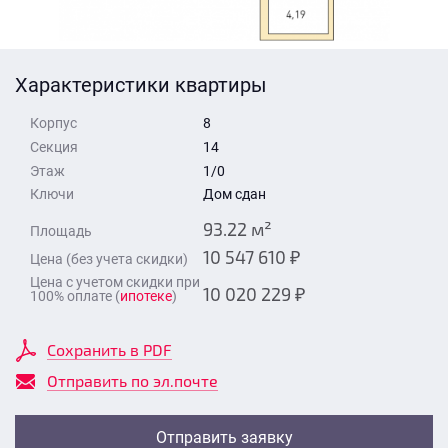
Стоимость квартиры
Время для звонка
Отправить
Характеристики квартиры
Свои средства
Корпус
8
Отправить
Секция
14
Этаж
1/0
Ключи
Дом сдан
Время для звонка
93.22 м²
Площадь
10 547 610 ₽
Цена (без учета скидки)
Цена с учетом скидки при
10 020 229 ₽
100% оплате (
ипотеке
)
Отправить
Сохранить в PDF
Отправить по эл.почте
Отправить заявку