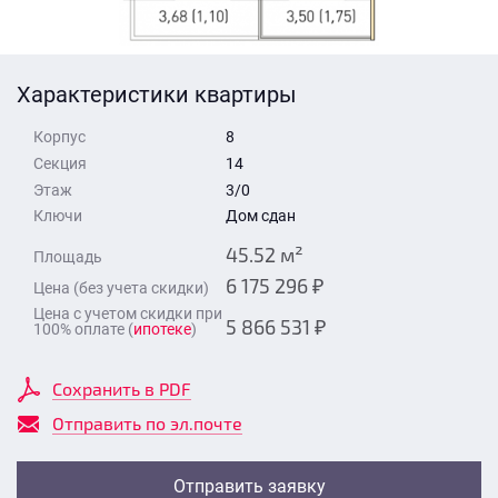
Стоимость квартиры
Время для звонка
Отправить
Характеристики квартиры
Свои средства
Корпус
8
Отправить
Секция
14
Этаж
3/0
Ключи
Дом сдан
Время для звонка
45.52 м²
Площадь
6 175 296 ₽
Цена (без учета скидки)
Цена с учетом скидки при
5 866 531 ₽
100% оплате (
ипотеке
)
Отправить
Сохранить в PDF
Отправить по эл.почте
Отправить заявку