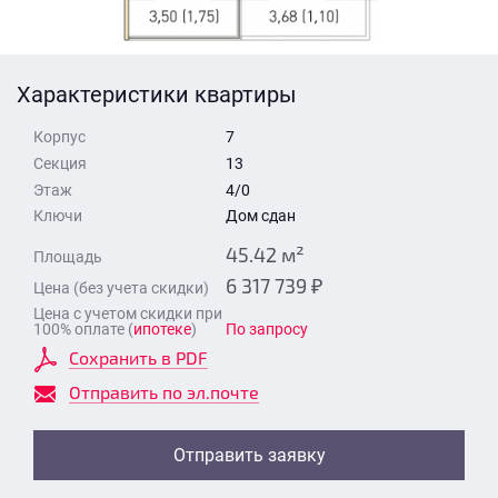
Стоимость квартиры
Время для звонка
Отправить
Характеристики квартиры
Свои средства
Корпус
7
Отправить
Секция
13
Этаж
4/0
Ключи
Дом сдан
Время для звонка
45.42 м²
Площадь
6 317 739 ₽
Цена (без учета скидки)
Цена с учетом скидки при
100% оплате (
ипотеке
)
По запросу
Сохранить в PDF
Отправить
Отправить по эл.почте
Отправить заявку