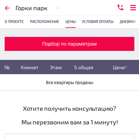
Подбор по параметрам
Горки парк
О ПРОЕКТЕ
РАСПОЛОЖЕНИЕ
ЦЕНЫ
УСЛОВИЯ ОПЛАТЫ
ДНЕВНИК 
Комнатность
с
1
2
3
4
Подбор по параметрам
Убрать забронированные
№
Комнат
Этаж
S общая
Цена
Убрать переуступки
Все квартиры проданы
Цена
не указана
S общая
не указана
Хотите получить консультацию?
Мы перезвоним вам за 1 минуту!
Этаж
все этажи