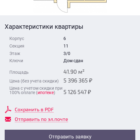
Стоимость квартиры
Время для звонка
Отправить
Характеристики квартиры
Свои средства
Корпус
6
Отправить
Секция
11
Этаж
3/0
Ключи
Дом сдан
Время для звонка
41.90 м²
Площадь
5 396 365 ₽
Цена (без учета скидки)
Цена с учетом скидки при
5 126 547 ₽
100% оплате (
ипотеке
)
Отправить
Сохранить в PDF
Отправить по эл.почте
Отправить заявку