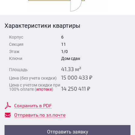
Стоимость квартиры
Время для звонка
Отправить
Характеристики квартиры
Свои средства
Корпус
6
Отправить
Секция
11
Этаж
1/0
Ключи
Дом сдан
Время для звонка
41.33 м²
Площадь
15 000 433 ₽
Цена (без учета скидки)
Цена с учетом скидки при
14 250 411 ₽
100% оплате (
ипотеке
)
Отправить
Сохранить в PDF
Отправить по эл.почте
Отправить заявку