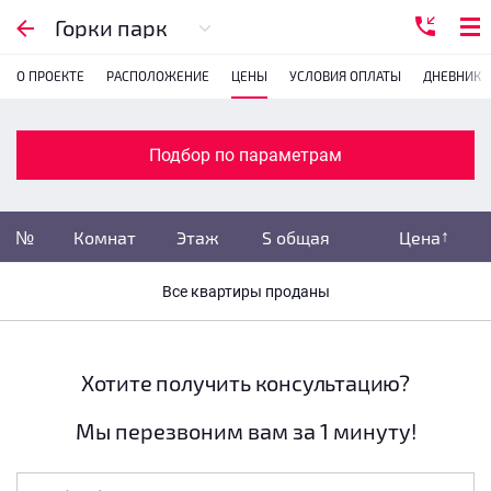
Подбор по параметрам
Горки парк
О ПРОЕКТЕ
РАСПОЛОЖЕНИЕ
ЦЕНЫ
УСЛОВИЯ ОПЛАТЫ
ДНЕВНИК 
Комнатность
с
1
2
3
4
Подбор по параметрам
Убрать забронированные
№
Комнат
Этаж
S общая
Цена
Убрать переуступки
Все квартиры проданы
Цена
не указана
S общая
не указана
Хотите получить консультацию?
Мы перезвоним вам за 1 минуту!
Этаж
все этажи