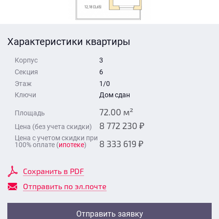
Стоимость квартиры
Время для звонка
Отправить
Характеристики квартиры
Свои средства
Корпус
3
Отправить
Секция
6
Этаж
1/0
Ключи
Дом сдан
Время для звонка
72.00 м²
Площадь
8 772 230 ₽
Цена (без учета скидки)
Цена с учетом скидки при
8 333 619 ₽
100% оплате (
ипотеке
)
Отправить
Сохранить в PDF
Отправить по эл.почте
Отправить заявку