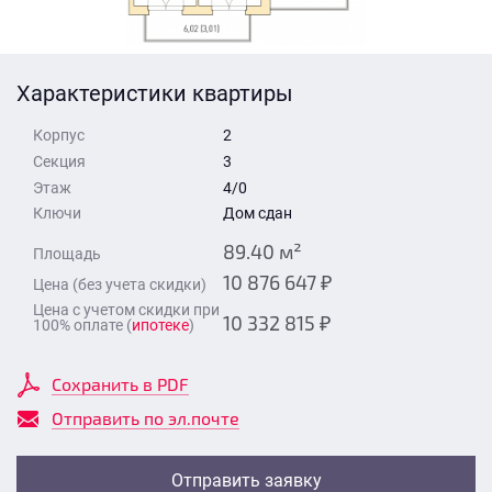
Стоимость квартиры
Время для звонка
Отправить
Характеристики квартиры
Свои средства
Корпус
2
Отправить
Секция
3
Этаж
4/0
Ключи
Дом сдан
Время для звонка
89.40 м²
Площадь
10 876 647 ₽
Цена (без учета скидки)
Цена с учетом скидки при
10 332 815 ₽
100% оплате (
ипотеке
)
Отправить
Сохранить в PDF
Отправить по эл.почте
Отправить заявку