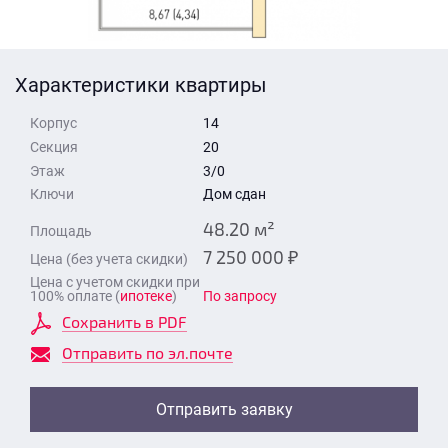
Стоимость квартиры
Время для звонка
Отправить
Характеристики квартиры
Свои средства
Корпус
14
Отправить
Секция
20
Этаж
3/0
Ключи
Дом сдан
Время для звонка
48.20 м²
Площадь
7 250 000 ₽
Цена (без учета скидки)
Цена с учетом скидки при
100% оплате (
ипотеке
)
По запросу
Сохранить в PDF
Отправить
Отправить по эл.почте
Отправить заявку