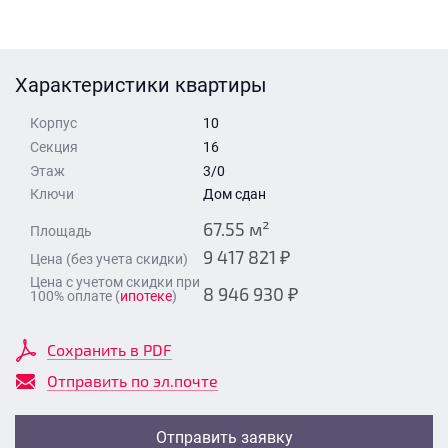
Стоимость квартиры
Время для звонка
Отправить
Характеристики квартиры
Свои средства
Корпус
10
Отправить
Секция
16
Этаж
3/0
Ключи
Дом сдан
Время для звонка
67.55 м²
Площадь
9 417 821 ₽
Цена (без учета скидки)
Цена с учетом скидки при
8 946 930 ₽
100% оплате (
ипотеке
)
Отправить
Сохранить в PDF
Отправить по эл.почте
Отправить заявку