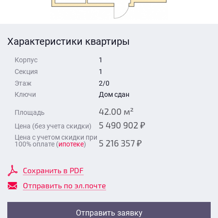
Стоимость квартиры
Время для звонка
Отправить
Характеристики квартиры
Свои средства
Корпус
1
Отправить
Секция
1
Этаж
2/0
Ключи
Дом сдан
Время для звонка
42.00 м²
Площадь
5 490 902 ₽
Цена (без учета скидки)
Цена с учетом скидки при
5 216 357 ₽
100% оплате (
ипотеке
)
Отправить
Сохранить в PDF
Отправить по эл.почте
Отправить заявку