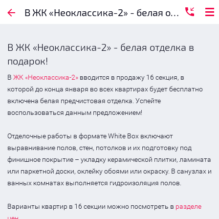
Артхаус
В ЖК «Неоклассика-2» - белая отделка в подарок!
В ЖК «Неоклассика-2» - белая отделка в
подарок!
В
ЖК «Неоклассика-2»
вводится в продажу 16 секция, в
которой до конца января во всех квартирах будет бесплатно
включена белая предчистовая отделка. Успейте
воспользоваться данным предложением!
Отделочные работы в формате White Box включают
выравнивание полов, стен, потолков и их подготовку под
финишное покрытие – укладку керамической плитки, ламината
или паркетной доски, оклейку обоями или окраску. В санузлах и
ванных комнатах выполняется гидроизоляция полов.
Варианты квартир в 16 секции можно посмотреть в
разделе
цен
.