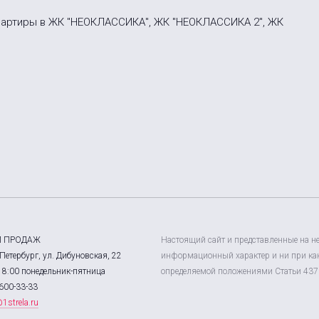
вартиры в ЖК "НЕОКЛАССИКА", ЖК "НЕОКЛАССИКА 2", ЖК
Л ПРОДАЖ
Настоящий сайт и представленные на н
Петербург, ул. Дибуновская, 22
информационный характер и ни при как
18:00 понедельник-пятница
определяемой положениями Статьи 437 
600-33-33
1strela.ru