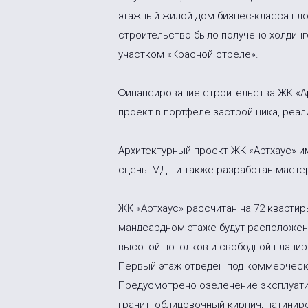
этажный жилой дом бизнес-класса пло
строительство было получено холдинго
участком «Красной стреле».
Финансирование строительства ЖК «Ар
проект в портфеле застройщика, реал
Архитектурный проект ЖК «Артхаус» 
сцены МДТ и также разработан маст
ЖК «Артхаус» рассчитан на 72 кварти
мандсардном этаже будут расположен
высотой потолков и свободной планир
Первый этаж отведен под коммерчески
Предусмотрено озеленение эксплуати
гранит, облицовочный кирпич, патинир