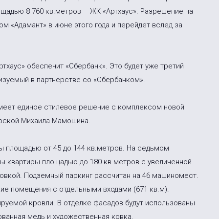
щадью 8 760 кв.метров – ЖК «Артхаус». Разрешение на
м «Адамант» в июне этого года и перейдет вслед за
тхаус» обеспечит «Сбербанк». Это будет уже третий
изуемый в партнерстве со «Сбербанком».
имеет единое стилевое решение с комплексом новой
ерской Михаила Мамошина.
ры площадью от 45 до 144 кв.метров. На седьмом
ы квартиры площадью до 180 кв.метров с увеличенной
овкой. Подземный паркинг рассчитан на 46 машиномест.
е помещения с отдельными входами (671 кв.м).
руемой кровли. В отделке фасадов будут использованы
ованная медь и художественная ковка.