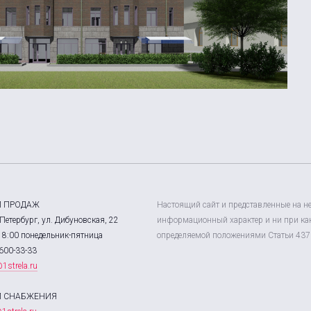
Л ПРОДАЖ
Настоящий сайт и представленные на н
Петербург, ул. Дибуновская, 22
информационный характер и ни при как
18:00 понедельник-пятница
определяемой положениями Статьи 437 
600-33-33
1strela.ru
Л СНАБЖЕНИЯ