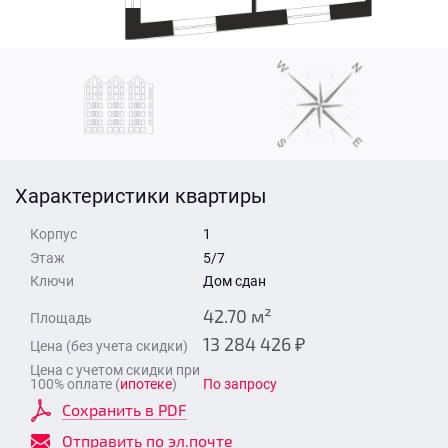
Стоимость квартиры
Время для звонка
Отправить
Свои средства
Отправить
Характеристики квартиры
Время для звонка
Корпус
1
Этаж
5/7
Ключи
Дом сдан
42.70 м²
Площадь
13 284 426 ₽
Цена (без учета скидки)
Отправить
Цена с учетом скидки при
100% оплате (
ипотеке
)
По запросу
Сохранить в PDF
Отправить по эл.почте