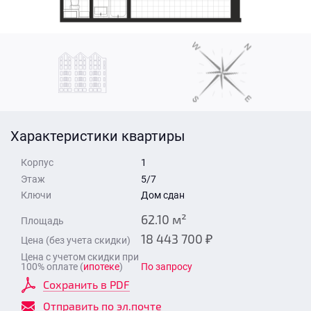
Стоимость квартиры
Время для звонка
Отправить
Свои средства
Отправить
Характеристики квартиры
Время для звонка
Корпус
1
Этаж
5/7
Ключи
Дом сдан
62.10 м²
Площадь
18 443 700 ₽
Цена (без учета скидки)
Отправить
Цена с учетом скидки при
100% оплате (
ипотеке
)
По запросу
Сохранить в PDF
Отправить по эл.почте