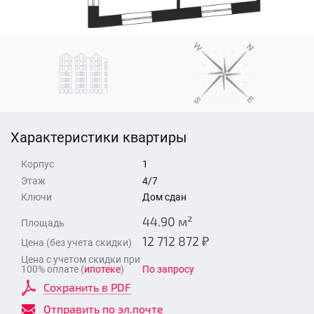
Стоимость квартиры
Время для звонка
Отправить
Свои средства
Отправить
Характеристики квартиры
Время для звонка
Корпус
1
Этаж
4/7
Ключи
Дом сдан
44.90 м²
Площадь
12 712 872 ₽
Цена (без учета скидки)
Отправить
Цена с учетом скидки при
100% оплате (
ипотеке
)
По запросу
Сохранить в PDF
Отправить по эл.почте