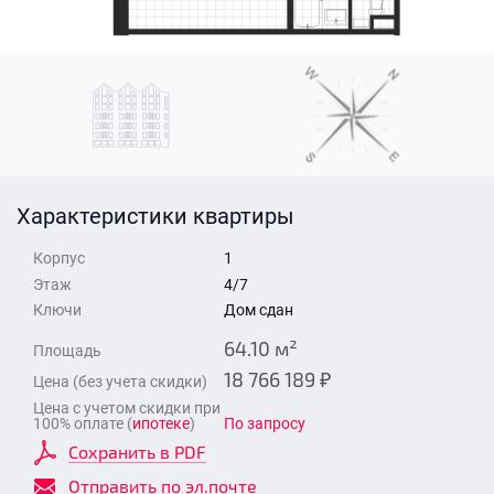
Стоимость квартиры
Время для звонка
Отправить
Свои средства
Отправить
Характеристики квартиры
Время для звонка
Корпус
1
Этаж
4/7
Ключи
Дом сдан
64.10 м²
Площадь
18 766 189 ₽
Цена (без учета скидки)
Отправить
Цена с учетом скидки при
100% оплате (
ипотеке
)
По запросу
Сохранить в PDF
Отправить по эл.почте