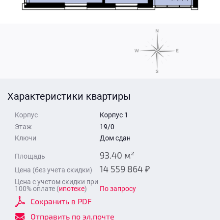
Стоимость квартиры
Время для звонка
Отправить
Свои средства
Отправить
Характеристики квартиры
Время для звонка
Корпус
Корпус 1
Этаж
19/0
Ключи
Дом сдан
93.40 м²
Площадь
14 559 864 ₽
Цена (без учета скидки)
Отправить
Цена с учетом скидки при
100% оплате (
ипотеке
)
По запросу
Сохранить в PDF
Отправить по эл.почте